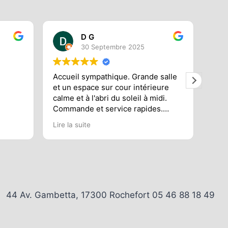
D G
30 Septembre 2025
Accueil sympathique. Grande salle
supe
et un espace sur cour intérieure
qual
calme et à l'abri du soleil à midi.
Commande et service rapides.
Pizza très bonne et bien garnie.
Lire la suite
Galette généreusement garnie.
Nous nous sommes régalés. Par
contre j'avais pris une crêpe
caramel et j'ai trouvé le caramel
insuffisant ce qui rendait
l'ensemble un peu sec.
Nous avons bien mangé dans
44 Av. Gambetta, 17300 Rochefort 05 46 88 18 49
l'ensemble. Nous reviendrons.