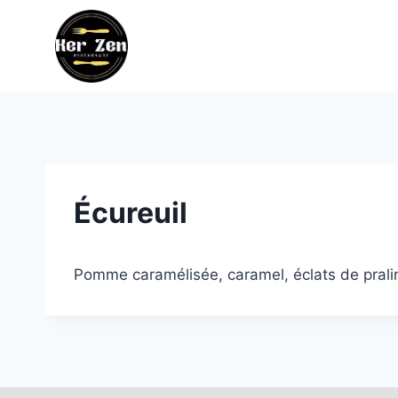
Aller
au
contenu
Écureuil
Pomme caramélisée, caramel, éclats de prali