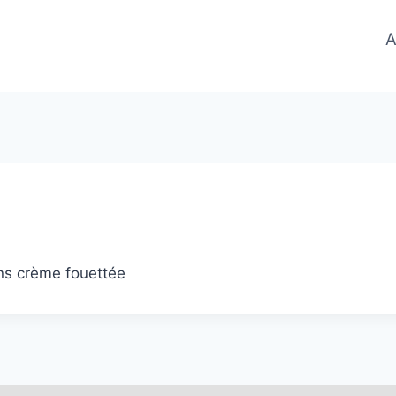
A
ns crème fouettée