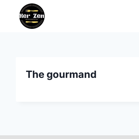
Aller
au
contenu
The gourmand