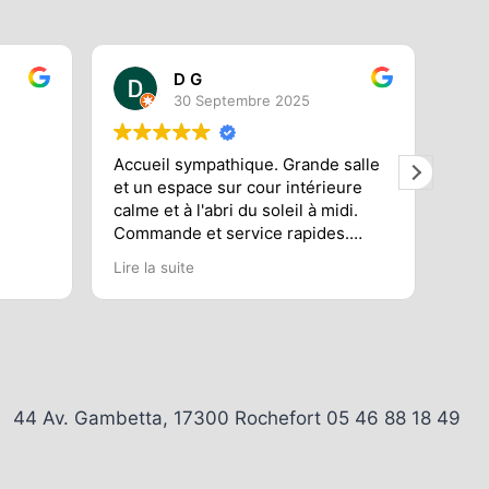
D G
30 Septembre 2025
Accueil sympathique. Grande salle
supe
et un espace sur cour intérieure
qual
calme et à l'abri du soleil à midi.
Commande et service rapides.
Pizza très bonne et bien garnie.
Lire la suite
Galette généreusement garnie.
Nous nous sommes régalés. Par
contre j'avais pris une crêpe
caramel et j'ai trouvé le caramel
insuffisant ce qui rendait
l'ensemble un peu sec.
Nous avons bien mangé dans
44 Av. Gambetta, 17300 Rochefort 05 46 88 18 49
l'ensemble. Nous reviendrons.